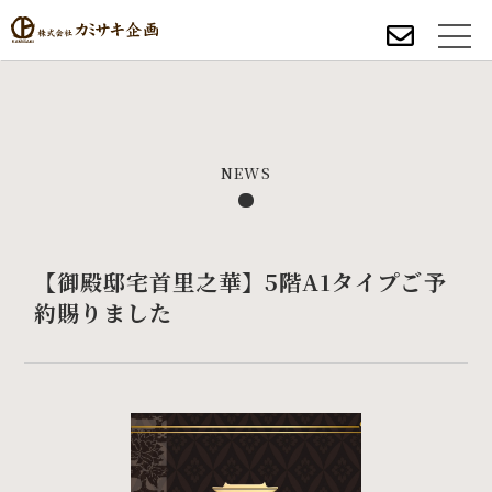
NEWS
【御殿邸宅首里之華】5階A1タイプご予
約賜りました