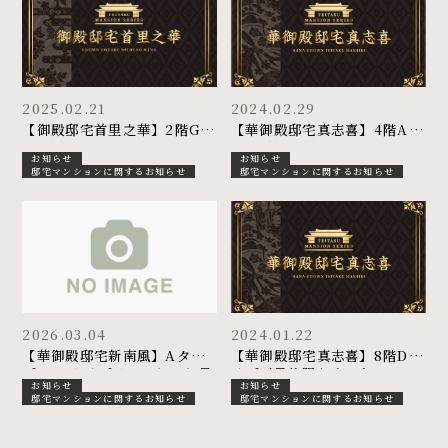
2025.02.21
2024.02.29
【御殿邸宅首里之華】2階Gタ
【華御殿邸宅真志喜】4階Aタ
イプご予約賜りました
イプご予約賜りました
お知らせ
お知らせ
邸宅マンションに関するお知らせ
邸宅マンションに関するお知らせ
2026.03.04
2024.01.22
【華御殿邸宅新南風】Aタイ
【華御殿邸宅真志喜】8階Dタ
プ・A1タイプは、それぞれ最
イプご予約賜りました
お知らせ
お知らせ
終1邸となりました。ご検討中
邸宅マンションに関するお知らせ
邸宅マンションに関するお知らせ
のお客様はお早めにお問い合
わせください。