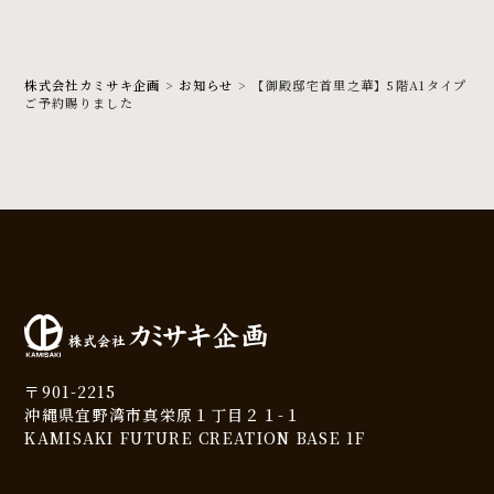
株式会社カミサキ企画
>
お知らせ
>
【御殿邸宅首里之華】5階A1タイプ
ご予約賜りました
〒901-2215
沖縄県宜野湾市真栄原１丁目２１-１
KAMISAKI FUTURE CREATION BASE 1F