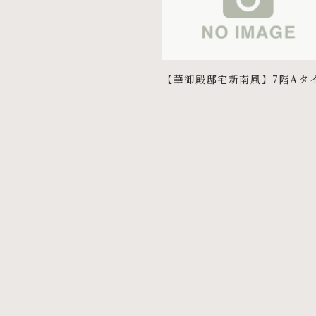
【華御殿邸宅新南風】7階Aタ
ご予約賜りました