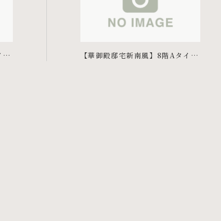
イプ
【華御殿邸宅新南風】8階Aタイプ
ご予約賜りました