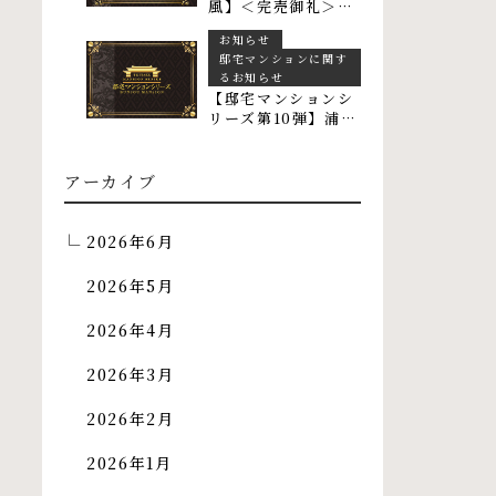
風】＜完売御礼＞お
かげさまで全戸完売
お知らせ
となりました
邸宅マンションに関す
るお知らせ
【邸宅マンションシ
リーズ第10弾】浦添
市屋富祖 物件エント
リー受付開始しまし
た
アーカイブ
2026年6月
2026年5月
2026年4月
2026年3月
2026年2月
2026年1月