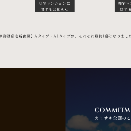
邸宅マンションに
邸宅マ
関するお知らせ
関す
華御殿邸宅新南風】Aタイプ・A1タイプは、それぞれ最終1邸となりま
COMMITM
カミサキ企画の