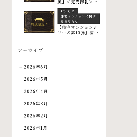
風】＜完売御礼＞お
かげさまで全戸完売
お知らせ
となりました
邸宅マンションに関す
るお知らせ
【邸宅マンションシ
リーズ第10弾】浦添
市屋富祖 物件エント
リー受付開始しまし
た
アーカイブ
2026年6月
2026年5月
2026年4月
2026年3月
2026年2月
2026年1月