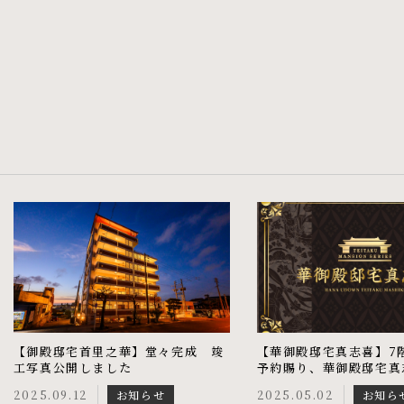
【御殿邸宅首里之華】堂々完成 竣
【華御殿邸宅真志喜】7
工写真公開しました
予約賜り、華御殿邸宅真志
邸となりました
2025.09.12
お知らせ
2025.05.02
お知ら