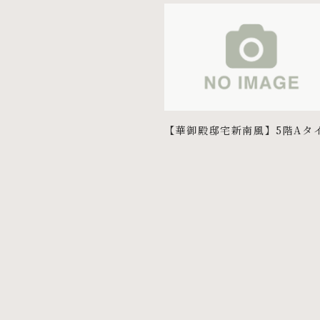
【華御殿邸宅新南風】5階Aタ
ご予約賜りました