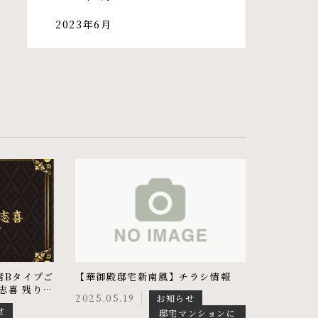
2023年6月
階Bタイプご
【華御殿邸宅新南風】チラシ情報
喜 残り1
2025.05.19
お知らせ
せ
邸宅マンションに