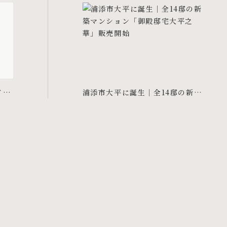
イプ
浦添市大平に誕生｜全14邸の新築
マンション「御殿邸宅大平之華」
販売開始