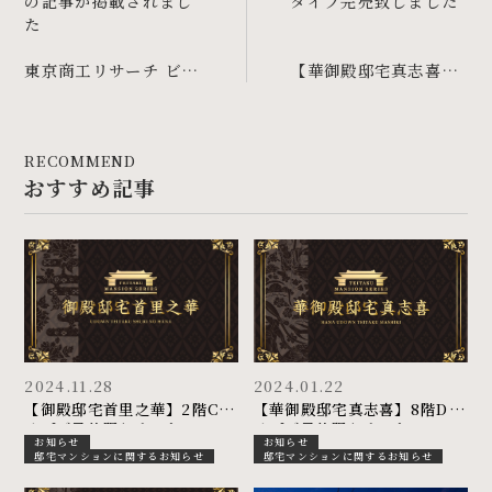
東京商工リサーチ ビジ
【華御殿邸宅真志喜】
ネスフィールドに「華
2階Cタイプご予約賜
御殿邸宅真志喜」の記
り、おかげさまでCタ
事が掲載されました
イプ完売致しました
RECOMMEND
おすすめ記事
2024.11.28
2024.01.22
【御殿邸宅首里之華】2階Cタ
【華御殿邸宅真志喜】8階Dタ
イプご予約賜りました
イプご予約賜りました
お知らせ
お知らせ
邸宅マンションに関するお知らせ
邸宅マンションに関するお知らせ