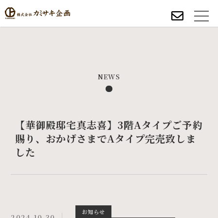
NEWS
【華御殿邸宅真志喜】3階Aタイプご予約
賜り、おかげさまでAタイプ完売致しま
した
お知らせ
2024.10.30