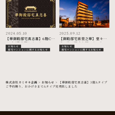
2024.05.10
2025.09.12
【華御殿邸宅真志喜】6階Cタ
【御殿邸宅首里之華】堂々完
イプご予約賜りました
成 竣工写真公開しました
お知らせ
お知らせ
邸宅マンションに関するお知らせ
邸宅マンションに関するお知らせ
株式会社カミサキ企画
>
お知らせ
>
【華御殿邸宅真志喜】3階Aタイプ
ご予約賜り、おかげさまでAタイプ完売致しました