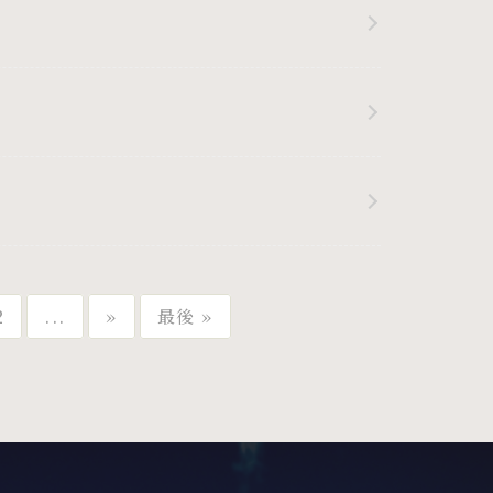
2
...
»
最後 »